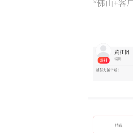
*佛山+客
0
黄江帆
编辑
爆料
越努力越幸运！
精选