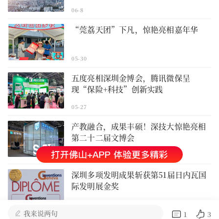
06-8
“莞荔天团”下凡，惊艳亮相嘉年华
05-30
五度亮相深圳金博会，腾讯微保呈
现“保险+科技”创新实践
05-27
产教融合，成果丰硕！深技大惊艳亮相
第二十二届文博会
05-23
深圳多项发明成果斩获第51届日内瓦国
际发明展金奖
05-13
1
3