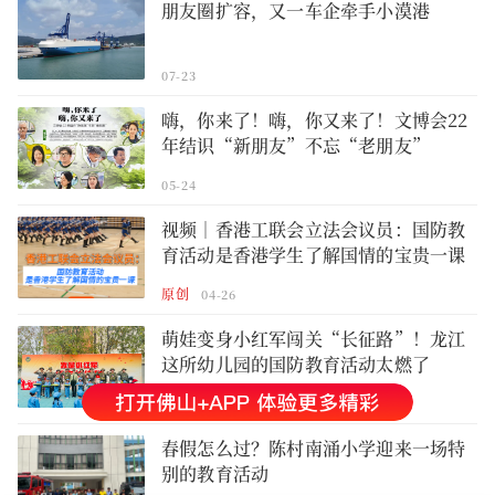
朋友圈扩容，又一车企牵手小漠港
07-23
嗨，你来了！嗨，你又来了！文博会22
年结识“新朋友”不忘“老朋友”
05-24
视频｜香港工联会立法会议员：国防教
育活动是香港学生了解国情的宝贵一课
原创
04-26
萌娃变身小红军闯关“长征路”！龙江
这所幼儿园的国防教育活动太燃了
原创
04-2
春假怎么过？陈村南涌小学迎来一场特
别的教育活动