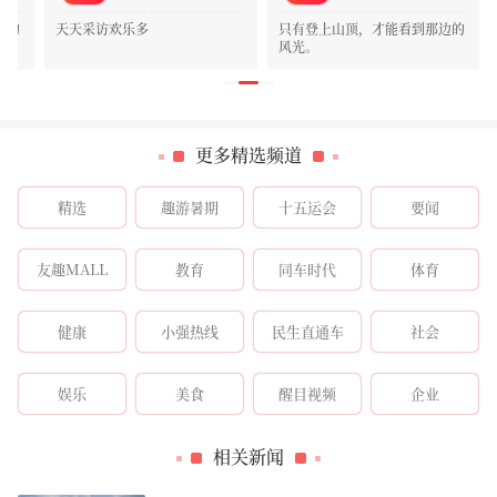
市的
天天采访欢乐多
只有登上山顶，才能看到那边的
风光。
更多精选频道
精选
趣游暑期
十五运会
要闻
友趣MALL
教育
同车时代
体育
健康
小强热线
民生直通车
社会
娱乐
美食
醒目视频
企业
相关新闻