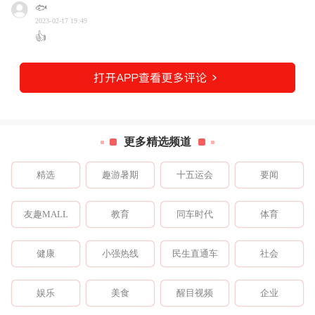
🐟
2023-02-17 19:49
👍
更多精选频道
精选
趣游暑期
十五运会
要闻
友趣MALL
教育
同车时代
体育
健康
小强热线
民生直通车
社会
娱乐
美食
醒目视频
企业