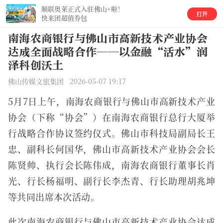
顺联奥莱正式入驻佛山+啦！
快来团超值券包
南海农商银行与佛山市高新技术产业协会
达成全面战略合作——以金融“活水”润
泽科创沃土
佛山传媒文旅集团 2026-05-07 19:17
5月7日上午，南海农商银行与佛山市高新技术产业
协会（下称“协会”）在南海农商银行总行大厦举
行战略合作协议签约仪式。佛山市科技局
副局长
王
忠、
副科长
何国华，佛山市高新技术产业协会
会长
陈贤帅、
执行会长
陈伟成，南海农商银行
董事长
肖
光、
行长
杨福明、
副行长
李杰青、
行长助理
胡兆坤
等共同出席本次活动。
此次南海农商银行与佛山市高新技术产业协会达成