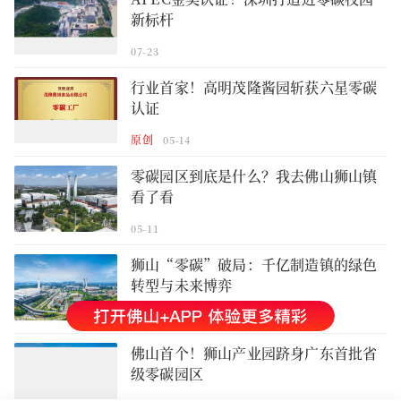
新标杆
07-23
行业首家！高明茂隆酱园斩获六星零碳
认证
原创
05-14
零碳园区到底是什么？我去佛山狮山镇
看了看
05-11
狮山“零碳”破局：千亿制造镇的绿色
转型与未来博弈
原创
03-26
佛山首个！狮山产业园跻身广东首批省
级零碳园区