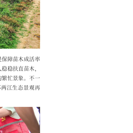
是保障苗木成活率
人稳稳扶直苗木，
的繁忙景象。不一
环两江生态景观再