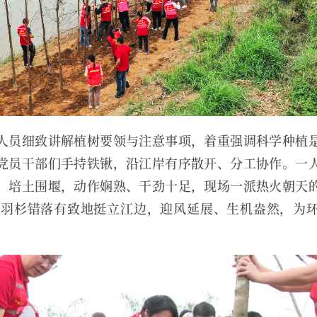
人员细致讲解植树要领与注意事项，着重强调科学种植
党员干部们手持铁锹，沿江岸有序散开、分工协作。一
、培土围堰，动作娴熟、干劲十足，现场一派热火朝天
棵落羽杉错落有致地挺立江边，迎风延展、生机盎然，为