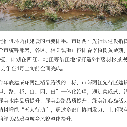
是推进环两江建设的重要抓手。市环两江先行区建设指
全市统筹部署，各区、相关镇街正抢抓春季植树黄金期
植，计划在西江、北江等沿江地带打造9个落羽杉景
，力争在4月上旬前全面完成。
今年底建成环两江精品路线的目标，市环两江先行区建
岸、路、桥、山、园、田”一体化治理，通过集成式、
绿美水岸品质提升、绿美公路品质提升、绿美江心岛活
植树增绿“五大行动”，通过多部门协同发力、上下联
路绿美品质与城乡风貌整体提升。