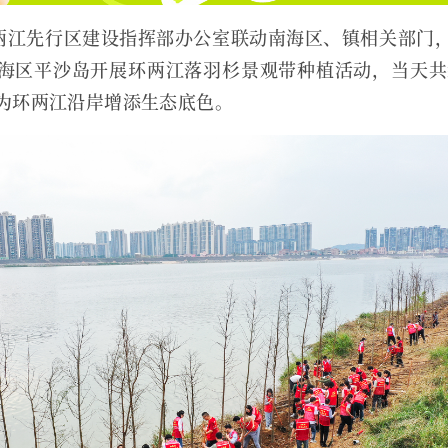
环两江先行区建设指挥部办公室联动南海区、镇相关部门
海区平沙岛开展环两江落羽杉景观带种植活动，当天共栽
为环两江沿岸增添生态底色。