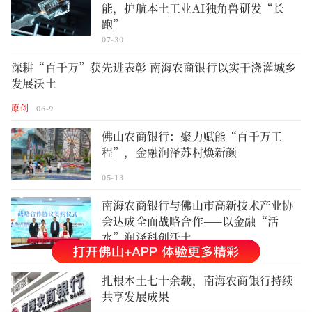
能，护航本土工业AI独角兽研发“长
跑”
07-30
深耕“百千万”获先进表彰 南海农商银行以实干浇灌城乡
发展沃土
原创
06-9
佛山农商银行：聚力赋能“百千万工
程”，金融润泽苏村焕新颜
05-13
南海农商银行与佛山市高新技术产业协
会达成全面战略合作——以金融“活
水”润泽科创沃土
05-7
扎根本土七十余载，南海农商银行持续
共享发展成果